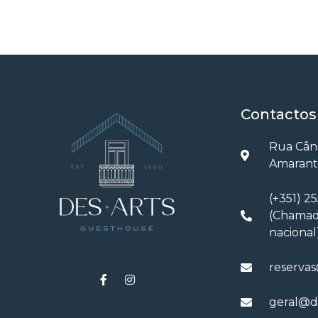
Contactos
Rua Când
Amarant
(+351) 2
(Chamada
nacional
reservas
geral@de