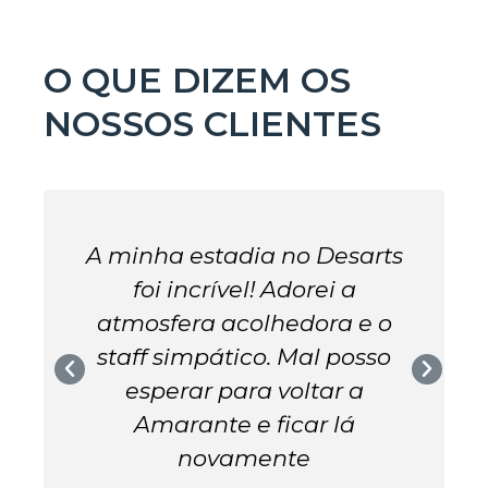
O QUE DIZEM OS
NOSSOS CLIENTES
s
O Desarts é o meu refúgio
favorito em Amarante. Os
D
quartos são confortáveis e a
é
localização é perfeita. É o
lugar perfeito para relaxar e
desfrutar da cidade.
Maria Santos