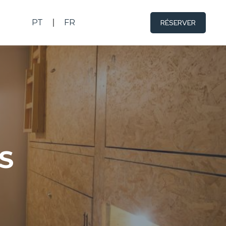
PT
FR
RÉSERVER
S